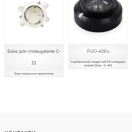
База для сповіщувачів G-
PUO-40Ex
Іскробезпечний, неадресний УФ сповіщувач
33
полум'я (база - G-40)
База спеціального призначення