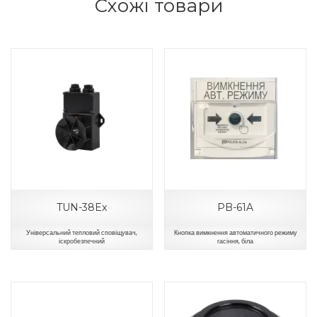
Схожі товари
TUN-38Ex
PB-61A
Універсальний тепловий сповіщувач,
Кнопка вимкнення автоматичного режиму
іскробезпечний
гасіння, біла