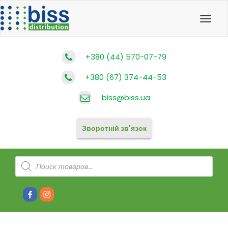
Toggl
navig
+380 (44) 570-07-79
+380 (67) 374-44-53
biss@biss.ua
Зворотній зв'язок
Products
search
Facebook
Instagram