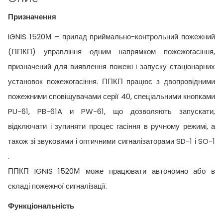
Призначення
IGNIS 1520М – прилад приймально-контрольний пожежний
(ППКП) управління одним напрямком пожежогасіння,
призначений для виявлення пожежі і запуску стаціонарних
установок пожежогасіння. ППКП працює з двопровідними
пожежними сповіщувачами серії 40, спеціальними кнопками
PU-61, PB-61A и PW-61, що дозволяють запускати,
відключати і зупиняти процес гасіння в ручному режимі, а
також зі звуковими і оптичними сигналізаторами SD-1 і SO-1
.
ППКП IGNIS 1520М може працювати автономно або в
складі пожежної сигналізації.
Функціональність