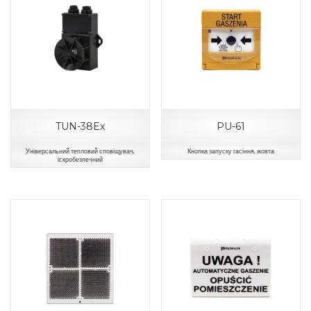
TUN-38Ex
PU-61
Універсальний тепловий сповіщувач,
Кнопка запуску гасіння, жовта
іскробезпечний