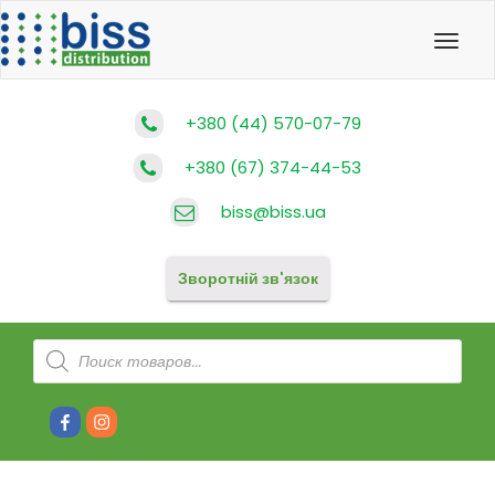
Toggl
navig
+380 (44) 570-07-79
+380 (67) 374-44-53
biss@biss.ua
Зворотній зв'язок
Products
search
Facebook
Instagram