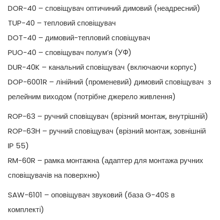
DOR-40 – сповіщувач оптичиний димовий (неадресний)
TUP-40 – тепловий сповіщувач
DOT-40 – димовий-тепловий сповіщувач
PUO-40 – сповіщувач полум’я (УФ)
DUR-40K – канальний сповіщувач (включаючи корпус)
DOP-6001R – лінійний (променевий) димовий сповіщувач з
релейним виходом (потрібне джерело живлення)
ROP-63 – ручний сповіщувач (врізний монтаж, внутрішній)
ROP-63H – ручний сповіщувач (врізний монтаж, зовнішній
IP 55)
RM-60R – рамка монтажна (адаптер для монтажа ручних
сповіщувачів на поверхню)
SAW-6101 – оповіщувач звуковий (база G-40S в
комплекті)