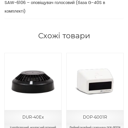
SAW-6106 – оповіщувач голосовий (база G-40S в
комплекті)
Схожі товари
DUR-40Ex
DOP-6001R
Іскробезпечний, неадресний оптичний
Лінійний релейний сповіщувач DOP-6001R