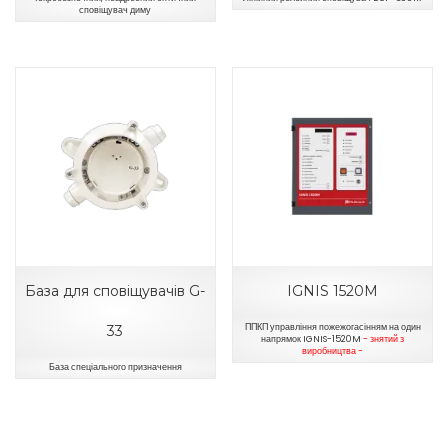
сповіщувач диму
База для сповіщувачів G-
IGNIS 1520M
ППКП управління пожежогасінням на один
33
напрямок IGNIS-1520M
- знятий з
виробництва -
База спеціального призначення