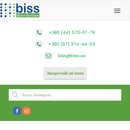
Toggl
navig
+380 (44) 570-07-79
+380 (67) 374-44-53
biss@biss.ua
Зворотній зв'язок
Products
search
Facebook
Instagram