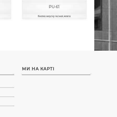
PU-61
Кнопка запуску гасіння, жовта
МИ НА КАРТI