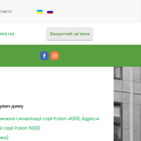
такти
iss.ua
Зворотній зв'язок
Facebook
Instagram
увач диму
жежної сигналізації серії Polon 4000
,
Адресні
ї серії Polon 6000
ики)