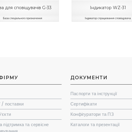
за для сповіщувачів G-33
Індикатор WZ-31
База спеціального призначення
Індикатор спрацювання сповіщувача
ФІРМУ
ДОКУМЕНТИ
Паспорти та інструкції
ї / поставки
Сертифікати
’єкти
Конфігуратори та ПЗ
а підтримка та сервісне
Каталоги та презентації
овування