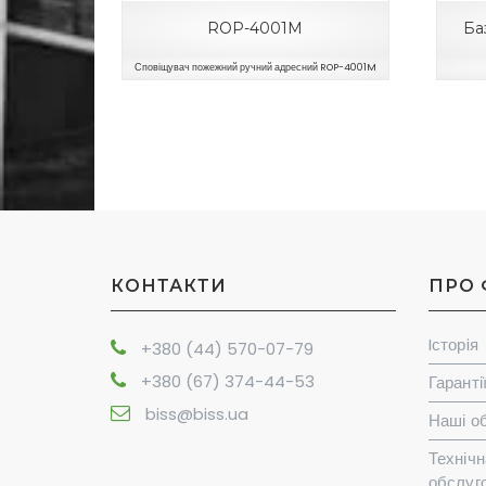
ROP-4001M
Ба
Сповіщувач пожежний ручний адресний ROP-4001M
КОНТАКТИ
ПРО 
Iсторiя
+380 (44) 570-07-79
+380 (67) 374-44-53
Гаранті
biss@biss.ua
Наші об
Технічн
обслуг