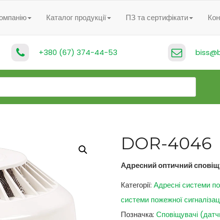
омпанію
Каталог продукції
ПЗ та сертифікати
Кон
+380 (67) 374-44-53
biss@b
DOR-4046
Адресний оптичний сповіщ
Категорії:
Адресні системи по
системи пожежної сигналізаці
Позначка:
Сповіщувачі (датч