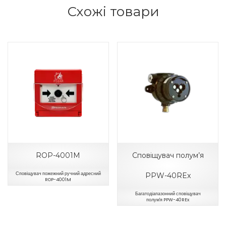
Схожі товари
ROP-4001M
Сповіщувач полум’я
Сповіщувач пожежний ручний адресний
PPW-40REx
ROP-4001M
Багатодіапазонний сповіщувач
полум'я PPW-40REx