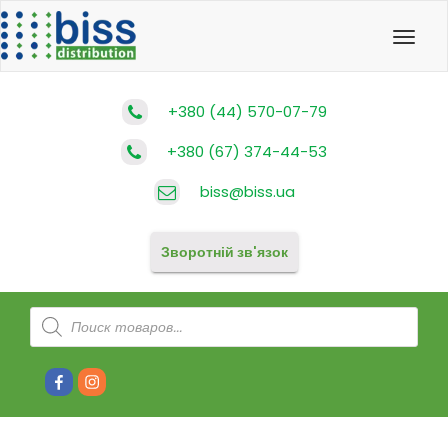
Toggl
navig
+380 (44) 570-07-79
+380 (67) 374-44-53
biss@biss.ua
Зворотній зв'язок
Products
search
Facebook
Instagram