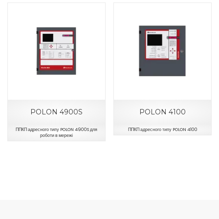
POLON 4900S
POLON 4100
ППКП адресного типу POLON 4900S для
ППКП адресного типу POLON 4100
роботи в мережі