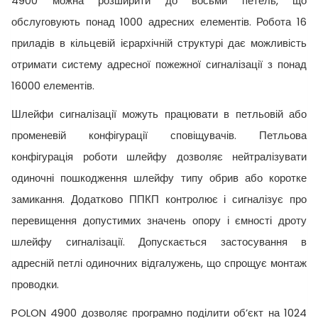
4900 можна розширити до восьми петель, що
обслуговують понад 1000 адресних елементів. Робота 16
приладів в кільцевій ієрархічній структурі дає можливість
отримати систему адресної пожежної сигналізації з понад
16000 елементів.
Шлейфи сигналізації можуть працювати в петльовій або
променевій конфігурації сповіщувачів. Петльова
конфігурація роботи шлейфу дозволяє нейтралізувати
одиночні пошкодження шлейфу типу обрив або коротке
замикання. Додатково ППКП контролює і сигналізує про
перевищення допустимих значень опору і ємності дроту
шлейфу сигналізації. Допускається застосування в
адресній петлі одиночних відгалужень, що спрощує монтаж
проводки.
POLON 4900 дозволяє програмно поділити об’єкт на 1024