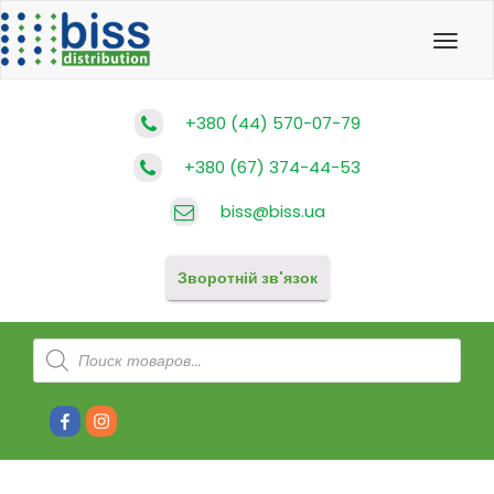
Toggl
navig
+380 (44) 570-07-79
+380 (67) 374-44-53
biss@biss.ua
Зворотній зв'язок
Products
search
Facebook
Instagram