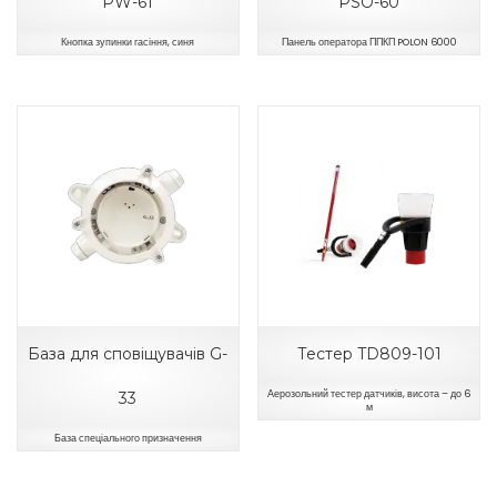
PW-61
PSO-60
Кнопка зупинки гасіння, синя
Панель оператора ППКП POLON 6000
База для сповіщувачів G-
Тестер TD809-101
Аерозольний тестер датчиків, висота – до 6
33
м
База спеціального призначення