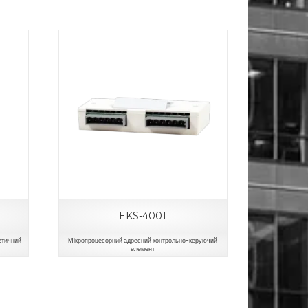
EKS-4001
етичний
Мікропроцесорний адресний контрольно-керуючий
елемент