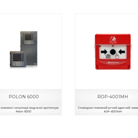
POLON 6000
ROP-4001MH
пожежної сигналізації модульної архітектури
Сповіщувач пожежний ручний адресний, герм
Polon 6000
ROP-4001MH