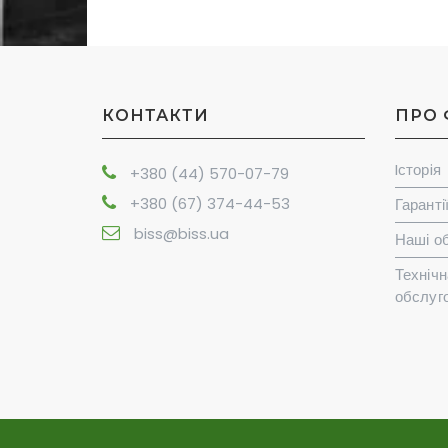
КОНТАКТИ
ПРО 
Iсторiя
+380 (44) 570-07-79
+380 (67) 374-44-53
Гаранті
biss@biss.ua
Наші об
Технічн
обслуг