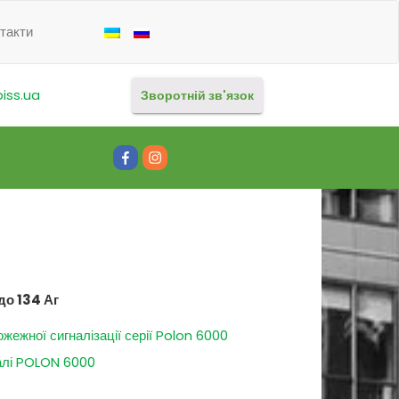
такти
iss.ua
Зворотній зв'язок
Facebook
Instagram
до 134 Аг
жежної сигналізації серії Polon 6000
алі POLON 6000