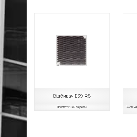
Відбивач E39-R8
Призматичний відбивач
Система 