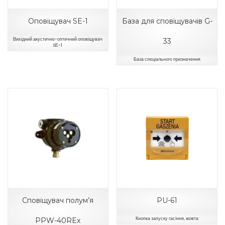
Оповіщувач SE-1
База для сповіщувачів G-
Вихідний акустично-оптичний оповіщувач
33
SЕ-1
База спеціального призначення
Сповіщувач полум’я
PU-61
Кнопка запуску гасіння, жовта
PPW-40REx