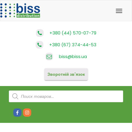
Toggl
navig
+380 (44) 570-07-79
+380 (67) 374-44-53
biss@biss.ua
Зворотній зв'язок
Products
search
Facebook
Instagram