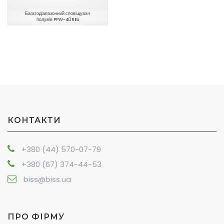
Багатодіапазонний сповіщувач
полум'я PPW-40REx
КОНТАКТИ
+380 (44) 570-07-79
+380 (67) 374-44-53
biss@biss.ua
ПРО ФІРМУ