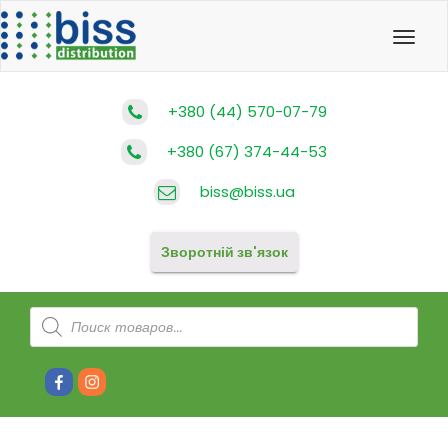
Toggl
navig
+380 (44) 570-07-79
+380 (67) 374-44-53
biss@biss.ua
Зворотній зв'язок
Products
search
Facebook
Instagram