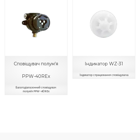
Сповіщувач полум’я
Індикатор WZ-31
Індикатор спрацювання сповіщувача
PPW-40REx
Багатодіапазонний сповіщувач
полум'я PPW-40REx