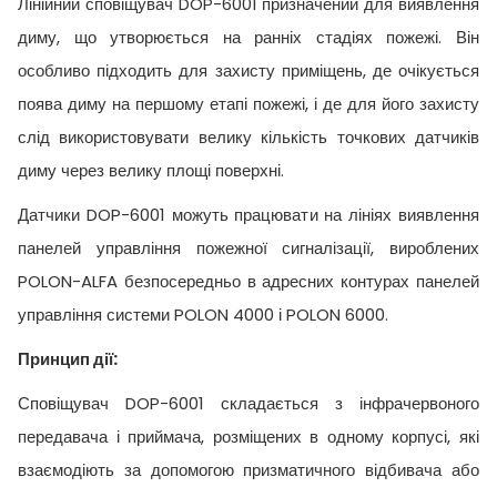
Лінійний сповіщувач DOP-6001 призначений для виявлення
диму, що утворюється на ранніх стадіях пожежі. Він
особливо підходить для захисту приміщень, де очікується
поява диму на першому етапі пожежі, і де для його захисту
слід використовувати велику кількість точкових датчиків
диму через велику площі поверхні.
Датчики DOP-6001 можуть працювати на лініях виявлення
панелей управління пожежної сигналізації, вироблених
POLON-ALFA безпосередньо в адресних контурах панелей
управління системи POLON 4000 і POLON 6000.
Принцип дії:
Сповіщувач DOP-6001 складається з інфрачервоного
передавача і приймача, розміщених в одному корпусі, які
взаємодіють за допомогою призматичного відбивача або