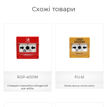
Схожі товари
ROP-4001M
PU-61
Сповіщувач пожежний ручний адресний
Кнопка запуску гасіння, жовта
ROP-4001M