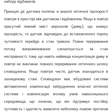
набору відбивачів.
Принцип дії датчика полягає в аналізі оптичної прозорості
повітря в просторі між датчиком і відбивачем. Якщо в повітрі
присутній певний зміст аерозолів (диму), що знижує
прозорість, то датчик відповідно до встановленого порогу
чутливості перейде в стан тривоги. Повне переривання
потоку випромінювання сигналізується як стан
несправності, тому що навіть найвища концентрація диму в
повітрі не викликає повного переривання оптичного шляху
сповіщувача. Якщо повітря чисте, датчик знаходиться в
захищеному стані. Сповіщувач має вбудовані системи
автоматичної компенсації забруднення власної оптичної
системи і компенсацію впливу умов навколишнього
середовища, що означає, що він підтримує постійну
чутливість і здатність виявляти небезпеку пожежі протягом