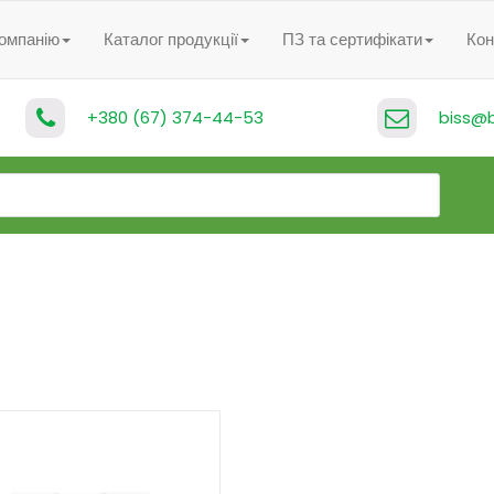
омпанію
Каталог продукції
ПЗ та сертифікати
Кон
+380 (67) 374-44-53
biss@b