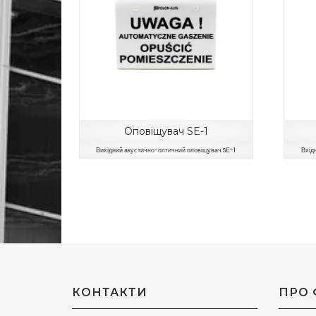
Оповіщувач SE-1
Вихідний акустично-оптичний оповіщувач SЕ-1
Вхід
КОНТАКТИ
ПРО 