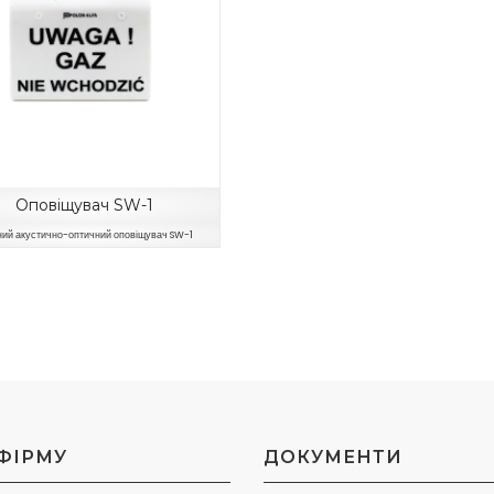
Оповіщувач SW-1
ний акустично-оптичний оповіщувач SW-1
ФІРМУ
ДОКУМЕНТИ