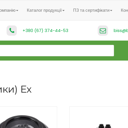
омпанію
Каталог продукції
ПЗ та сертифікати
Кон
+380 (67) 374-44-53
biss@b
ки) Ex