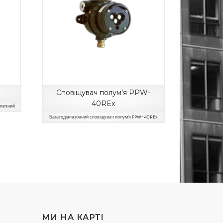
Сповіщувач полум’я PPW-
40REx
зпечний
Багатодіапазонний сповіщувач полум'я PPW-40REx
МИ НА КАРТI