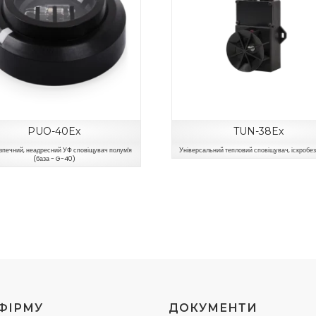
PUO-40Ex
TUN-38Ex
зпечний, неадресний УФ сповіщувач полум'я
Універсальний тепловий сповіщувач, іскробе
(база - G-40)
ФІРМУ
ДОКУМЕНТИ