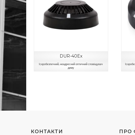
DUR-40Ex
Іскробезпечний, неадресний оптичний сповіщувач
Іскробе
диму
КОНТАКТИ
ПРО 