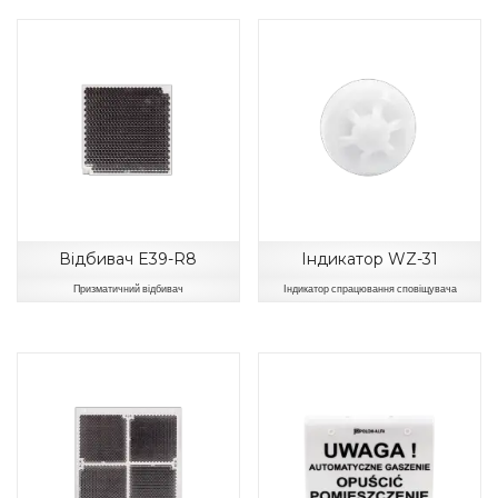
Відбивач E39-R8
Індикатор WZ-31
Призматичний відбивач
Індикатор спрацювання сповіщувача