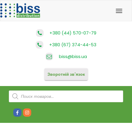
Toggl
navig
+380 (44) 570-07-79
+380 (67) 374-44-53
biss@biss.ua
Зворотній зв'язок
Products
search
Facebook
Instagram