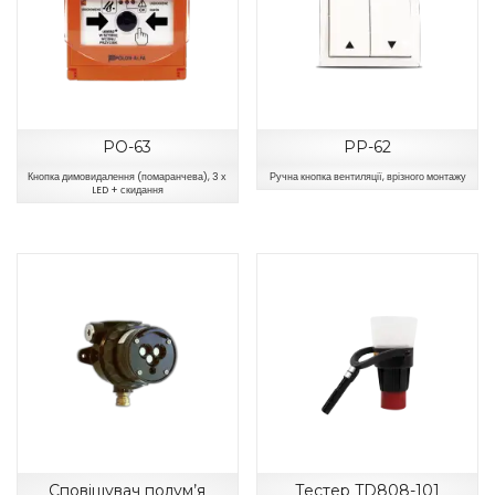
РО-63
РР-62
Кнопка димовидалення (помаранчева), 3 х
Ручна кнопка вентиляції, врізного монтажу
LED + скидання
Сповіщувач полум’я
Тестер TD808-101