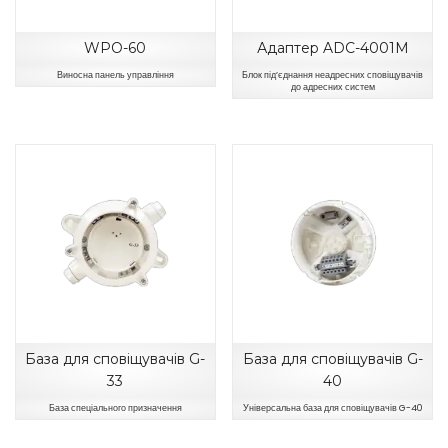
WPO-60
Адаптер ADC-4001M
Виносна панель управління
Блок під’єднання неадресних сповіщувачів
до адресних систем
База для сповіщувачів G-
База для сповіщувачів G-
33
40
База спеціального призначення
Універсальна база для сповіщувачів G-40