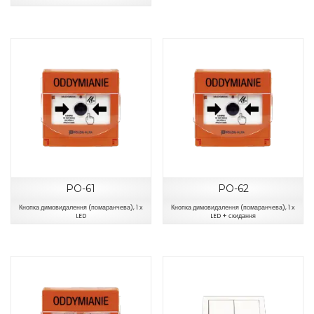
РО-61
РО-62
Кнопка димовидалення (помаранчева), 1 х
Кнопка димовидалення (помаранчева), 1 х
LED
LED + скидання