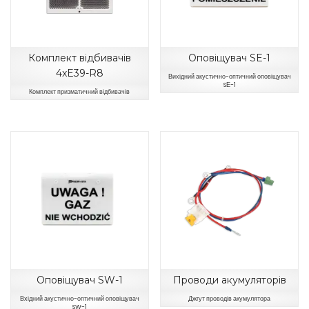
Комплект відбивачів
Оповіщувач SE-1
4xE39-R8
Вихідний акустично-оптичний оповіщувач
SЕ-1
Комплект призматичний відбивачів
Оповіщувач SW-1
Проводи акумуляторів
Вхідний акустично-оптичний оповіщувач
Джгут проводів акумулятора
SW-1