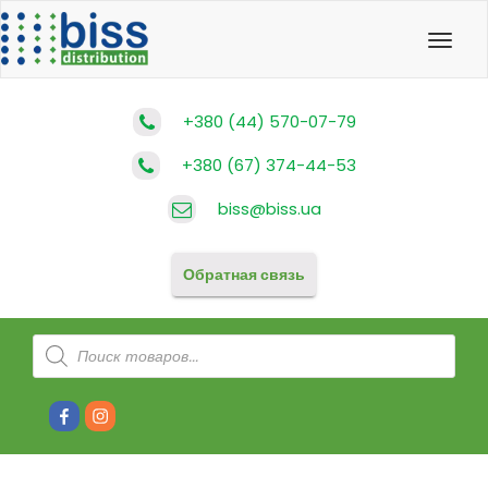
Toggl
navig
+380 (44) 570-07-79
+380 (67) 374-44-53
biss@biss.ua
Обратная связь
Поиск
товаров
#80
#81
(без
(без
названия)
названия)