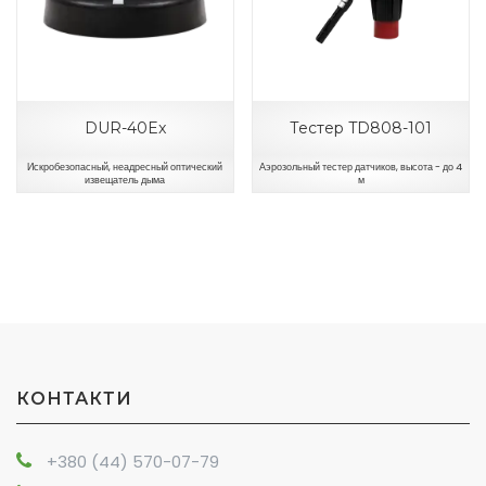
DUR-40Ex
Тестер TD808-101
Искробезопасный, неадресный оптический
Аэрозольный тестер датчиков, высота - до 4
извещатель дыма
м
КОНТАКТИ
+380 (44) 570-07-79