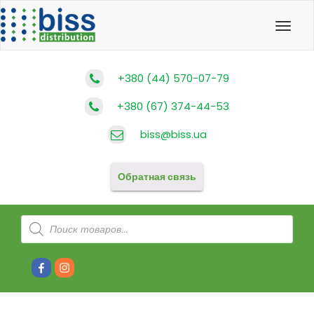
Toggl
navig
+380 (44) 570-07-79
+380 (67) 374-44-53
biss@biss.ua
Обратная связь
Поиск
товаров
#80
#81
(без
(без
названия)
названия)