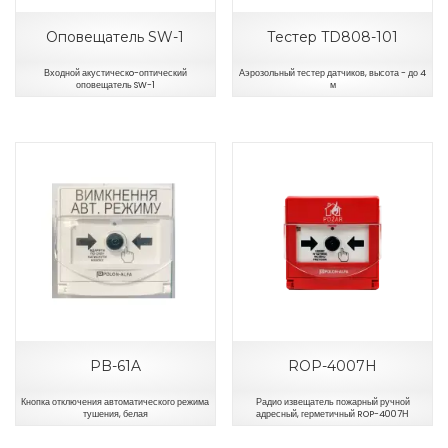
Оповещатель SW-1
Тестер TD808-101
Входной акустическo-оптический
Аэрозольный тестер датчиков, высота - до 4
оповещатель SW-1
м
PB-61A
ROP-4007H
Кнопка отключения автоматического режима
Радио извещатель пожарный ручной
тушения, белая
адресный, герметичный ROP-4007Н