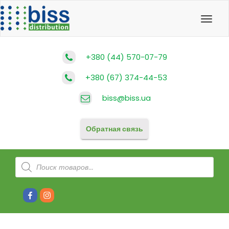
Toggl
navig
+380 (44) 570-07-79
+380 (67) 374-44-53
biss@biss.ua
Обратная связь
Поиск
товаров
#80
#81
(без
(без
названия)
названия)