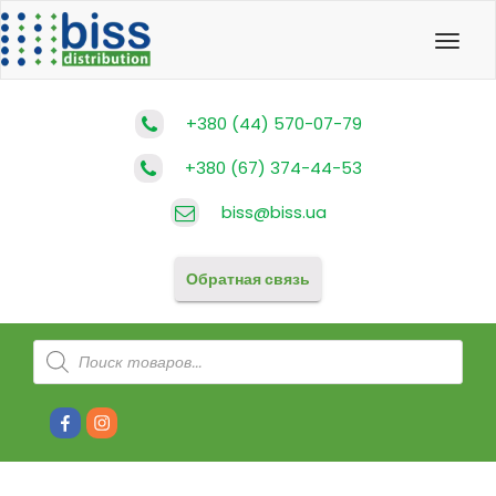
Toggl
navig
+380 (44) 570-07-79
+380 (67) 374-44-53
biss@biss.ua
Обратная связь
Поиск
товаров
#80
#81
(без
(без
названия)
названия)