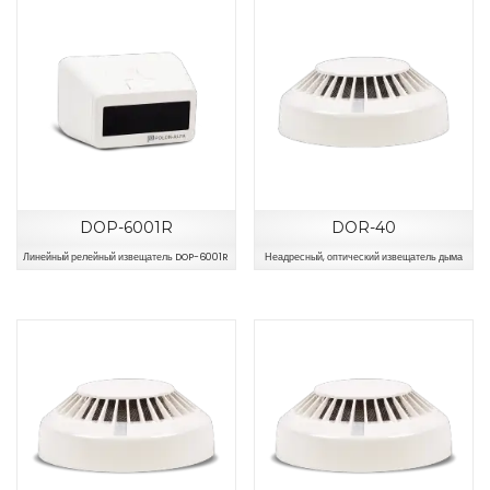
DOP-6001R
DOR-40
Линейный релейный извещатель DOP-6001R
Неадресный, оптический извещатель дыма