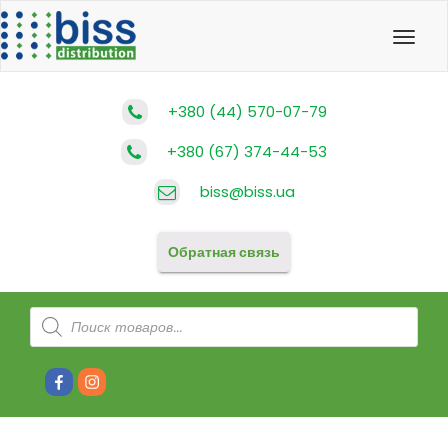
Toggl
navig
+380 (44) 570-07-79
+380 (67) 374-44-53
biss@biss.ua
Обратная связь
Поиск
товаров
#80
#81
(без
(без
названия)
названия)