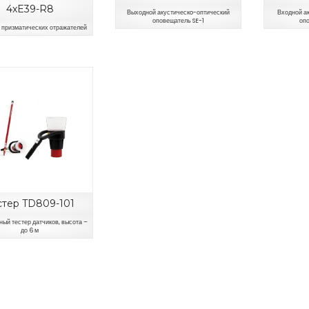
4xE39-R8
Выходной акустическo-оптический
Входной а
оповещатель SE-1
оп
 призматических отражателей
стер TD809-101
ный тестер датчиков, высота –
до 6 м