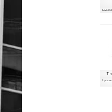
Комплект
Те
Аэрозоль