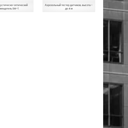
кустическo-оптический
Аэрозольный тестер датчиков, высота -
овещатель SW-1
до 4 м