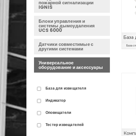
пожарной сигнализации
IGNIS
Блоки управления и
системы дымоудаления
UCS 6000
База 
Датчики совместимые с
База с
другими системами
Универсальное
оборудование и аксессуары
База для извещателя
Индикатор
Оповещатели
Тестер извещателей
Комп