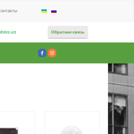
Контакты
biss.ua
Обратная связь
#80
#81
(без
(без
названия)
названия)