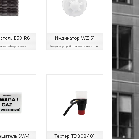
атель E39-R8
Индикатор WZ-31
ический отражатель
Индикатор срабатывания извещателя
щатель SW-1
Тестер TD808-101