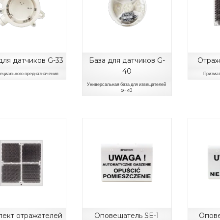
для датчиков G-33
База для датчиков G-
Отраж
40
пециального предназначения
Призмат
Универсальная база для извещателей
G-40
лект отражателей
Оповещатель SE-1
Опове