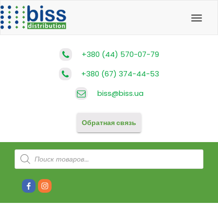
Toggl
navig
+380 (44) 570-07-79
+380 (67) 374-44-53
biss@biss.ua
Обратная связь
Поиск
товаров
#80
#81
(без
(без
названия)
названия)