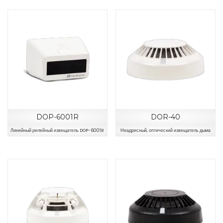
DOP-6001R
DOR-40
Линейный релейный извещатель DOP-6001R
Неадресный, оптический извещатель дыма