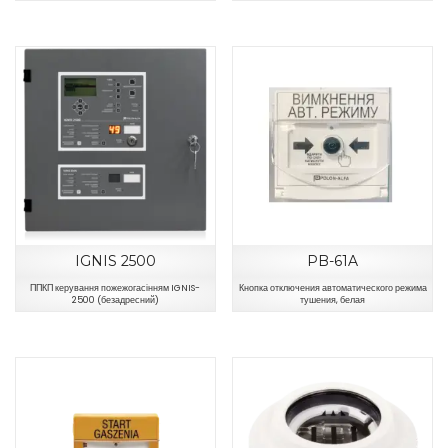
IGNIS 2500
PB-61A
ППКП керування пожежогасінням IGNIS-
Кнопка отключения автоматического режима
2500 (безадресний)
тушения, белая