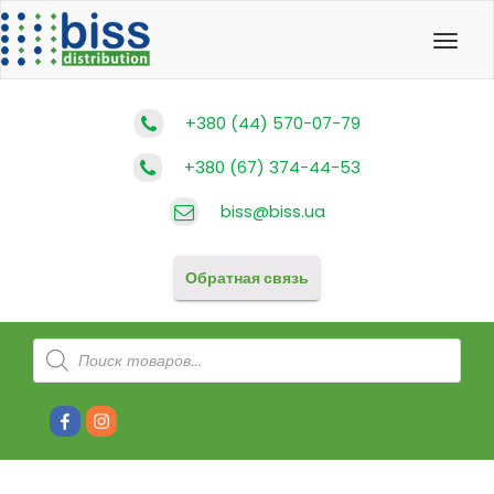
Toggl
navig
+380 (44) 570-07-79
+380 (67) 374-44-53
biss@biss.ua
Обратная связь
Поиск
товаров
#80
#81
(без
(без
названия)
названия)