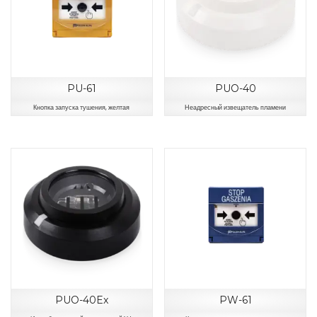
PU-61
PUO-40
Кнопка запуска тушения, желтая
Неадресный извещатель пламени
PUO-40Ex
PW-61