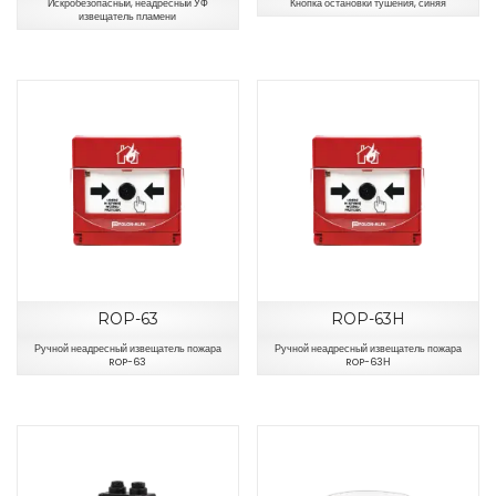
Искробезопасный, неадресный УФ
Кнопка остановки тушения, синяя
извещатель пламени
ROP-63
ROP-63H
Ручной неадресный извещатель пожара
Ручной неадресный извещатель пожара
ROP-63
ROP-63Н