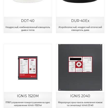
DOT-40
DUR-40Ex
Неадресный, комбинированный извещатель
Искробезопасный, неадресный оптический
дыма и тепла
извещатель дыма
IGNIS 1520M
IGNIS 2040
ППКП управления пожаротушением на одно
Мікропроцесорна панель виявлення пожежі
направление IGNIS-1520M
та сигналізації IGNIS 2040