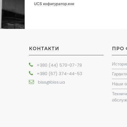
UCS кофигуратор.ехе
КОНТАКТИ
ПРО
Истори
+380 (44) 570-07-79
+380 (67) 374-44-53
Гаранти
biss@biss.ua
Наши о
Технич
обслуж