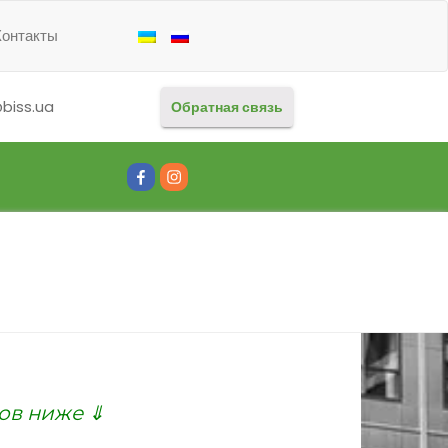
Контакты
biss.ua
Обратная связь
#80
#81
(без
(без
названия)
названия)
ов ниже ⇓