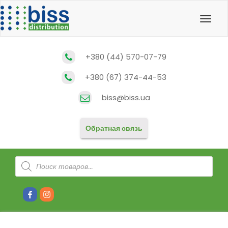
Toggl
navig
+380 (44) 570-07-79
+380 (67) 374-44-53
biss@biss.ua
Обратная связь
Поиск
товаров
#80
#81
(без
(без
названия)
названия)